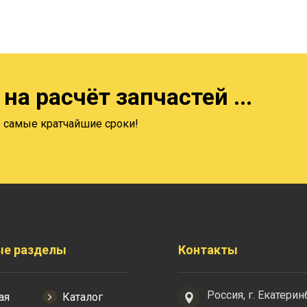
на расчёт запчастей ...
в самые кратчайшие сроки!
ые разделы
Контакты
Россия, г. Екатеринб
ая
Каталог