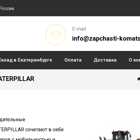
России.
E-mail:
info@zapchasti-komats
Склад в Екатеринбурге
Оплата
Доставка
О ко
ATERPILLAR
дительные
ERPILLAR сочетают в себе
еров с мобильностью и