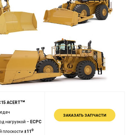
тм
C15 ACERT
редач
ЗАКАЗАТЬ ЗАПЧАСТИ
од нагрузкой –
ECPC
0
й плоскости
±11