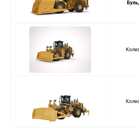
Буль
Коле
Коле