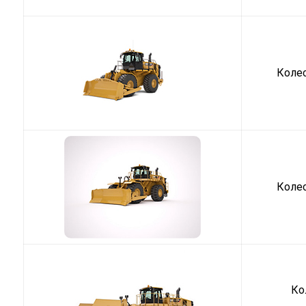
Коле
Коле
Ко