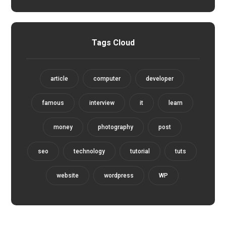
Tags Cloud
article
computer
developer
famous
interview
it
learn
money
photography
post
seo
technology
tutorial
tuts
website
wordpress
WP